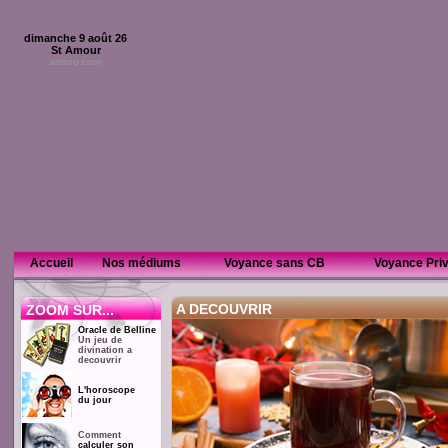
dimanche 9 août 26
St Amour
astroo.com
Accueil
Nos médiums
Voyance sans CB
Voyance Pri
.
A DECOUVRIR
ZOOM SUR...
Oracle de Belline
Un jeu de
divination a
decouvrir
L'horoscope
du jour
Comment
calculer son