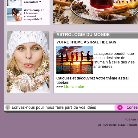
ascendant ?
Astro-couple :
Etes-vous
vraiment
compatible ?
ASTROLOGIE DU MONDE
VOTRE THEME ASTRAL TIBETAIN
La sagesse bouddhique
relie la destinée de
l’humain à celle des vies
antérieures.
Calculez et découvrez votre thème astral
tibétain
.
>>>
Lire la suite
RCS Paris 4
ASTRO FEMININ © 2010 - Propriété exc